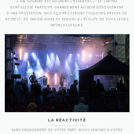
« UN SOURIRE EST SOUVENT L’ESSENTIEL ». LE CAPITAL
GENTILLESSE PARTICIPE GRANDEMENT AU BON DÉROULEMENT
D’UNE PRESTATION. NOS ÉQUIPES FERONT TOUJOURS PREUVE DE
RESPECT, DE SAVOIR-VIVRE ET SERONT À L’ÉCOUTE DE TOUS LEURS
INTERLOCUTEURS.
LA RÉACTIVITÉ
SANS ENGAGEMENT DE VOTRE PART, NOUS VENONS À VOTRE