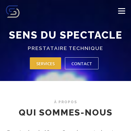
Aller
au
Menu
contenu
SENS DU SPECTACLE
ACCUEIL
NOS SERVICES
GALERIE
PRESTATAIRE TECHNIQUE
NOS VALEURS
CONTACTEZ-NOUS
SERVICES
CONTACT
À PROPOS
QUI SOMMES-NOUS